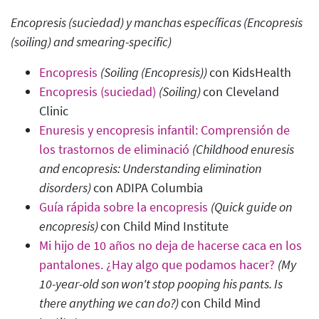
Encopresis (suciedad) y manchas específicas (Encopresis
(soiling) and smearing-specific
)
Encopresis
(Soiling (Encopresis))
con KidsHealth
Encopresis (suciedad)
(Soiling)
con Cleveland
Clinic
Enuresis y encopresis infantil: Comprensión de
los trastornos de eliminació
(Childhood enuresis
and encopresis: Understanding elimination
disorders
)
con ADIPA Columbia
Guía rápida sobre la encopresis
(Quick guide on
encopresis
)
con Child Mind Institute
Mi hijo de 10 años no deja de hacerse caca en los
pantalones. ¿Hay algo que podamos hacer?
(My
10-year-old son won't stop pooping his pants. Is
there anything we can do?
)
con Child Mind