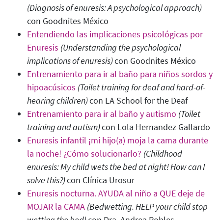
(Diagnosis of enuresis: A psychological approach)
con Goodnites México
Entendiendo las implicaciones psicológicas por
Enuresis
(Understanding the psychological
implications of enuresis
)
con
Goodnites México
Entrenamiento para ir al baño para niños sordos y
hipoacúsicos
(Toilet training for deaf and hard-of-
hearing children)
con LA School for the Deaf
Entrenamiento para ir al baño y autismo
(Toilet
training and autism
)
con Lola Hernandez Gallardo
Enuresis infantil ¡mi hijo(a) moja la cama durante
la noche! ¿Cómo solucionarlo?
(Childhood
enuresis: My child wets the bed at night! How can I
solve this?)
con Clínica Urosur
Enuresis nocturna. AYUDA al niño a QUE deje de
MOJAR la CAMA
(Bedwetting. HELP your child stop
wetting the bed)
con Dra. Andrea Robles