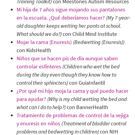
Training Toolkit
)
con Milestones Autism Resources
Mi hija de 7 años sigue mojando sus pantalones
en la escuela. ¿Qué deberíamos hacer?
(My 7-year-
old daughter keeps wetting her pants at school.
What should we do?)
con Child Mind Institute
Mojar la cama (Enuresis)
(Bedwetting (Enuresis))
con KidsHealth
Niños que se hacen pis de día aunque saben
controlar esfínteres
(Children who wet the bed
during the day even though they know how to
control their sphincters)
con GuiaInfantil
¿Por qué mi hijo moja la cama y qué puedo hacer
para ayudar?
(Why is my child wetting the bed and
what can I do to help?)
con BannerHealth
Tratamiento de problemas de control de la vejiga
y enuresis en niños
(Treatment of bladder control
problems and bedwetting in children
)
con NIH