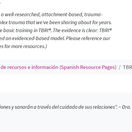
.
 is a well-researched, attachment-based, trauma-
mplex trauma that we’ve been sharing about for years.
 basic training in TBRI®. The evidence is clear:
TBRI®
dered an evidenced-based model.
Please reference our
s for more resources.
)
 de recursos e información (Spanish Resource Pages)
TBR
iones y sanarán a través del cuidado de sus relaciones". ~ Dra.