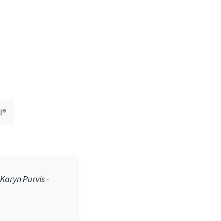
I®
 Karyn Purvis -