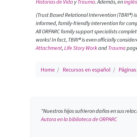
Historias de Vida
y
Trauma
. Además, en
inglés
(Trust Based Relational Intervention (TBRI®)
informed, family-friendly intervention for co
All ORPARC family support specialists complete
works!
In fact, TBRI® is even officially consi
Attachment
,
Life Story Work
and
Trauma
page
Home
Recursos en español
Páginas
"Nuestros hijos sufrieron daños en sus relac
Autora en la biblioteca de ORPARC