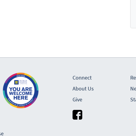
Connect
Re
About Us
Ne
Give
St
se