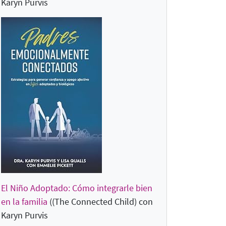
Karyn Purvis
El Niño Adoptado: Cómo integrarle bien
en la familia
((The Connected Child)
con
Karyn Purvis