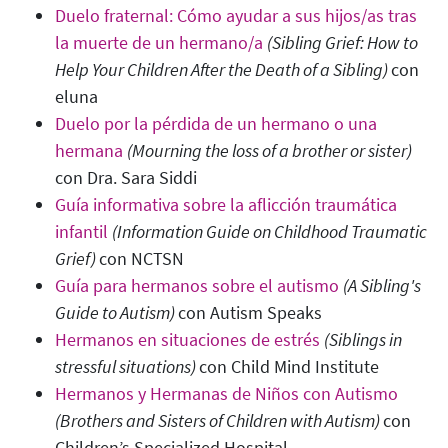
Duelo fraternal: Cómo ayudar a sus hijos/as tras
la muerte de un hermano/a
(Sibling Grief: How to
Help Your Children After the Death of a Sibling)
con
eluna
Duelo por la pérdida de un hermano o una
hermana
(Mourning the loss of a brother or sister
)
con Dra. Sara Siddi
Guía informativa sobre la aflicción traumática
infantil
(Information Guide on Childhood Traumatic
Grief)
con NCTSN
Guía para hermanos sobre el autismo
(A Sibling's
Guide to Autism)
con Autism Speaks
Hermanos en situaciones de estrés
(Siblings in
stressful situations
)
con Child Mind Institute
Hermanos y Hermanas de Niños con Autismo
(Brothers and Sisters of Children with Autism)
con
Children’s Specialized Hospital