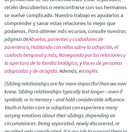
recién descubiertos o reencontrarse con sus hermanos
se vuelve complicado. Nuestro trabajo es ayudarlos a
comprender y sanar estas relaciones lo mejor que
podamos.
Para obtener más recursos, consulte nuestras
páginas de
Abuelos, parientes y cuidadores de
parentesco
,
Hablando con niños sobre la adopción, el
cuidado temporal y más
,
Navegando por las relaciones y
la apertura de la familia biológica
,
y
Voces de personas
adoptadas y de acogida
.
Además, en
inglés.
(Sibling relationships are far more impactful than we ever
knew. Sibling relationships typically last longer—even if
symbolic or in memory—and hold considerable influence.
Youth in foster care or adoption can experience many
varying emotions about their siblings, depending on
circumstances. Being separated, newly discovered, or
reunited gets complicated. It is our job to support them in