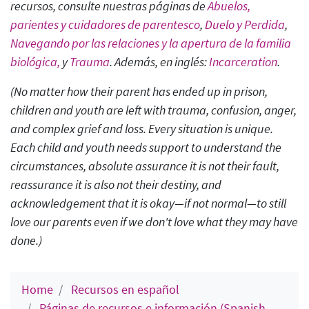
recursos, consulte nuestras páginas de
Abuelos,
parientes y cuidadores de parentesco
,
Duelo y Perdida
,
Navegando por las relaciones y la apertura de la familia
biológica,
y
Trauma
.
Además, en inglés:
Incarceration
.
(No matter how their parent has ended up in prison,
children and youth are left with trauma, confusion, anger,
and complex grief and loss. Every situation is unique.
Each child and youth needs support to understand the
circumstances, absolute assurance it is not their fault,
reassurance it is also not
their
destiny, and
acknowledgement that it is okay—if not normal—to still
love our parents even if we don't love what they may have
done.
)
Home
Recursos en español
Páginas de recursos e información (Spanish