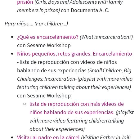
prisión
(Girls, Boys and Adolescents with family
members in prison)
con Documenta A. C.
Para niños
.... (For children...)
¿Qué es encarcelamiento?
(What is incarceration?)
con Sesame Workshop
Niños pequeños, retos grandes: Encarcelamiento
-
lista de reproducción con vídeos de niños
hablando de sus experiencias
(Small Children, Big
Challenges: Incarceration- (playlist with more video
featuring children talking about their experiences
)
con Sesame Workshop
lista de reproducción con más vídeos de
niños hablando de sus experiencias.
(playlist
with more video featuring children talking
about their experiences)
Visitar al padre en la cárcel
(Visiting Father in Jail)