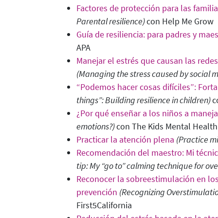
Factores de protección para las familia
Parental resilience
)
con Help Me Grow
Guía de resiliencia: para padres y mae
APA
Manejar el estrés que causan las rede
(Managing the stress caused by social 
“Podemos hacer cosas difíciles”: Fortal
things”: Building resilience in children
)
c
¿Por qué enseñar a los niños a manej
emotions?)
con The Kids Mental Healt
Practicar la atención plena
(Practice m
Recomendación del maestro: Mi técnica
tip: My “go to” calming technique for ov
Reconocer la sobreestimulación en los
prevención
(Recognizing Overstimulation
First5California