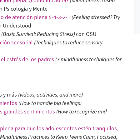
nción plena: ¿cómo funciona?
(Mindfulness-Based
n Psicología y Mente
o de atención plena 5-4-3-2-1
(Feeling stressed? Try
n Understood
(Basic Survival: Reducing Stress)
con OSU
ción sensorial
(Techniques to reduce sensory
 el estrés de los padres
(3 mindfulness techniques for
es y más
(videos, activities, and more)
mientos
(How to handle big feelings)
s grandes sentimientos
(How to recognize and
n plena para que los adolescentes estén tranquilos,
3 Mindfulness Practices to Keep Teens Calm, Focused,