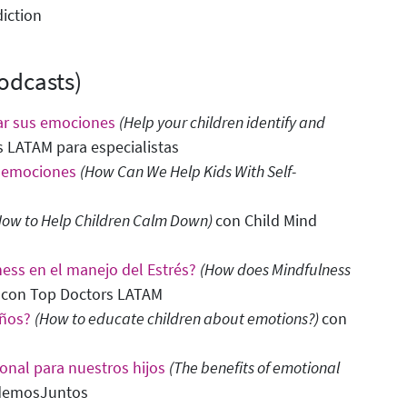
iction
odcasts)
esar sus emociones
(Help your children identify and
 LATAM para especialistas
s emociones
(How Can We Help Kids With Self-
How to Help Children Calm Down
)
con Child Mind
ness en el manejo del Estrés?
(How does Mindfulness
)
con Top Doctors LATAM
iños?
(How to educate children about emotions?)
con
ional para nuestros hijos
(The benefits of emotional
demosJuntos