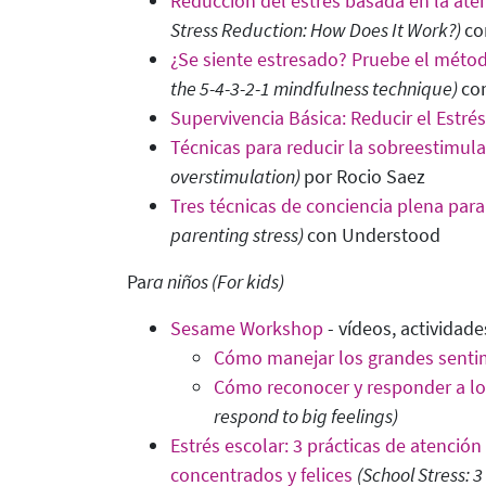
Reducción del estrés basada en la ate
Stress Reduction: How Does It Work?)
co
¿Se siente estresado? Pruebe el métod
the 5-4-3-2-1 mindfulness technique
)
co
Supervivencia Básica: Reducir el Estrés
Técnicas para reducir la sobreestimula
overstimulation
)
por Rocio Saez
Tres técnicas de conciencia plena para
parenting stress
)
con Understood
Pa
ra niños
(For kids)
Sesame Workshop
- vídeos, actividad
Cómo manejar los grandes senti
Cómo reconocer y responder a lo
respond to big feelings)
Estrés escolar: 3 prácticas de atenció
concentrados y felices
(School Stress: 