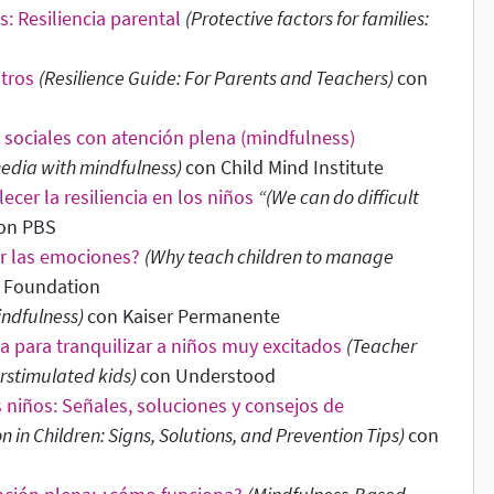
s: Resiliencia parental
(Protective factors for families:
stros
(Resilience Guide: For Parents and Teachers)
con
s sociales con atención plena (mindfulness)
media with mindfulness)
con Child Mind Institute
ecer la resiliencia en los niños
“(We can do difficult
on PBS
ar las emociones?
(Why teach children to manage
h Foundation
indfulness)
con Kaiser Permanente
 para tranquilizar a niños muy excitados
(Teacher
erstimulated kids
)
con Understood
 niños: Señales, soluciones y consejos de
 in Children: Signs, Solutions, and Prevention Tips
)
con