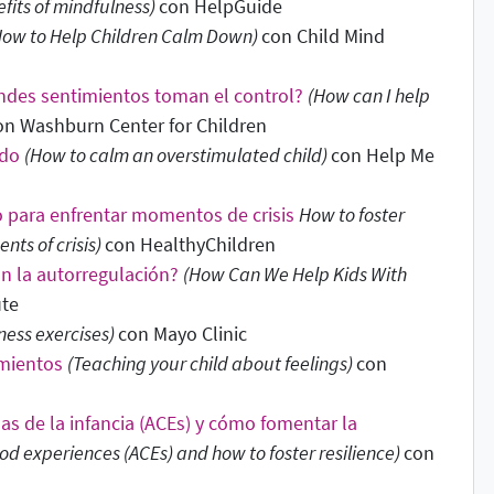
fits of mindfulness)
con HelpGuide
How to Help Children Calm Down
)
con Child Mind
ndes sentimientos toman el control?
(How can I help
on Washburn Center for Children
ado
(How to calm an overstimulated child
)
con Help Me
o para enfrentar momentos de crisis
How to foster
nts of crisis)
con HealthyChildren
n la autorregulación?
(How Can We Help Kids With
ute
ness exercises
)
con Mayo Clinic
imientos
(Teaching your child about feelings)
con
as de la infancia (ACEs) y cómo fomentar la
d experiences (ACEs) and how to foster resilience
)
con