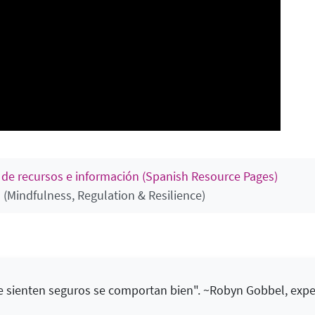
 de recursos e información (Spanish Resource Pages)
a (Mindfulness, Regulation & Resilience)
e sienten seguros se comportan bien". ~Robyn Gobbel, expe