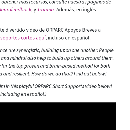
 obtener más recursos, consulte nuestras páginas de
Neurofeedback
,
y
Trauma
.
Además, en inglés:
e divertido video de ORPARC Apoyos Breves a
 soportes cortos aquí
, incluso en español.
ence are synergistic, building upon one another. People
 and mindful also help to build up others around them.
 far
the top proven and brain-based method for both
 and resilient.
How do we do that?
Find out below!
lm in this playful ORPARC Short Supports video below!
including en español.
)