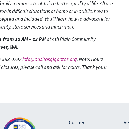
amily members to obtain a better quality of life. All are
en in difficult situations at home or in public, how to
ccepted and included. You’ll learn how to advocate for
county, state services and much more.
s from 10 AM – 12 PM
at 4th Plain Community
ver, WA
.
60-583-0792
info@pasitosgigantes.org
. Note: Hours
losures, please call and ask for hours. Thank you!
)
Connect
Re